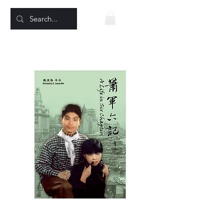
蕭軍六記 – 六章人
生